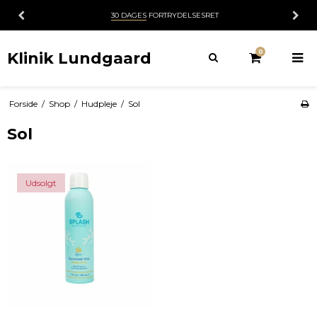
30 DAGES
FORTRYDELSESRET
0
Klinik Lundgaard
Forside
/
Shop
/
Hudpleje
/
Sol
Sol
Udsolgt