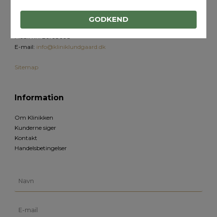
2500 Valby
Denmark
GODKEND
CVR-nummer
:
28426887
Mobil nr.
:
26793608
E-mail
:
info@kliniklundgaard.dk
Sitemap
Information
Om Klinikken
Kunderne siger
Kontakt
Handelsbetingelser