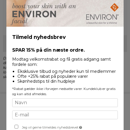
Tilmeld nyhedsbrev
Godkend
SPAR 15%
på din næste ordre.
Dine personlige data vil hjælpe os med at oprette en konto og give
Modtag velkomstrabat og få gratis adgang samt
dig en god oplevelse på vores website. Ved at have en konto hos os,
fordele som:
kan du hurtigere bestille varer og du kan se dine tidligere ordrer. Vi
Eksklusive tilbud og nyheder kun til medlemmer
lover at passe på dine data og holde dem sikret. Hvis du ønsker at
Ofte +25% rabat på populære varer
slette din konto, kan dette nemt gøres når du er logget ind.
Skønhedstips til din hudpleje
*Rabat gælder ikke i forvejen nedsatte varer. Kundeklub er gratis
og kan altid afmeldes.
Kontakt
Klinik Lundgaard
Jeg vil gerne tilmeldes nyhedsbrevet
Nørretofte allé 13