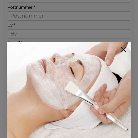
Postnummer
*
By
*
E-mail
*
Telefonnr.
*
+45
Adgangskode
*
Bekræft adgangskode
*
Tilmeld dig vores nyhedsbrev
Bliv opdateret med specielle tilbud og nye produkter. Du kan
afmelde dig når du ønsker det.
Jeg vil gerne tilmeldes nyhedsbrevet