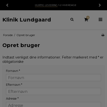
HURTIG LEVERING
1-2 HVERDAGE
0
Klinik Lundgaard
Forside
/
Opret bruger
Opret bruger
Indtast venligst dine informationer. Felter markeret med * er
obligatoriske
Fornavn
*
Efternavn
*
Adresse
*