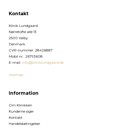
Kontakt
Klinik Lundgaard
Nørretofte allé 13
2500 Valby
Denmark
CVR-nummer
:
28426887
Mobil nr.
:
26793608
E-mail
:
info@kliniklundgaard.dk
Sitemap
Information
Om Klinikken
Kunderne siger
Kontakt
Handelsbetingelser