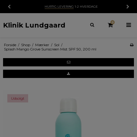
HURTIG LEVERING
1-2 HVERDAGE
0
Klinik Lundgaard
Forside
/
Shop
/
Mærker
/
Sol
/
Splash Mango Grove Sunscreen Mist SPF 50, 200 ml
Udsolgt