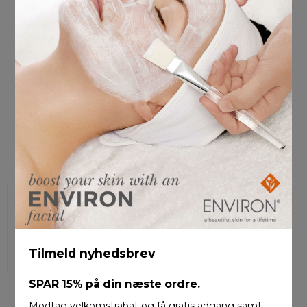
COOLA Classic Face
Mist SPF 50, 100ml.
319,00 DKK
VIS PRODUKT
Tilmeld nyhedsbrev
SPAR 15%
på din næste ordre.
Modtag velkomstrabat og få gratis adgang samt