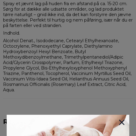
Spray et jævnt lag på huden fra en afstand på ca. 15-20 cm.
Sørg for at dække alle udsatte områder, og lad produktet
tørre naturligt – gnid ikke ind, da det kan forstyrre den jævne
beskyttelse. Perfekt til hurtig og nem påføring, især når du er
på farten eller ved stranden.
Indhold.
Alcohol Denat., Isododecane, Cetearyl Ethylhexanoate,
Octocrylene, Phenoxyethyl Caprylate, Diethylamino
Hydroxybenzoyl Hexyl Benzoate, Butyl
Methoxydibenzoylmethane, Trimethylpentanediol/Adipic
Acid/Glycerin Crosspolymer, Parfum, Ethylhexyl Triazone,
Propylene Glycol, Bis-Ethylhexyloxyphenol Methoxyphenyl
Triazine, Panthenol, Tocopherol, Vaccinium Myrtillus Seed Oil,
Vaccinium Vitis-Idaea Seed Oil, Helianthus Annuus Seed Oil,
Rosmarinus Officinalis (Rosemary) Leaf Extract, Citric Acid,
Aqua.
Relaterede produkter