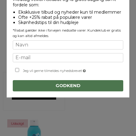
fordele som:
Eksklusive tilbud og nyheder kun til medlemmer
Ofte +25% rabat på populære varer
Skønhedstips til din hudpleje
*Rabat gælder ikke i forvejen nedsatte varer. Kundeklub er gratis
og kan altid afmeldes.
COOLA Hydrating Lip
Oil SPF 30 - 3,2 ml
Jeg vil gerne tilmeldes nyhedsbrevet
180,00 DKK
GODKEND
VIS PRODUKT
Udsolgt