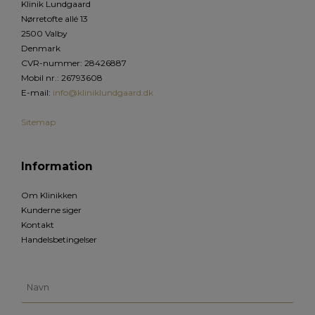
Klinik Lundgaard
Nørretofte allé 13
2500 Valby
Denmark
CVR-nummer
:
28426887
Mobil nr.
:
26793608
E-mail
:
info@kliniklundgaard.dk
Sitemap
Information
Om Klinikken
Kunderne siger
Kontakt
Handelsbetingelser