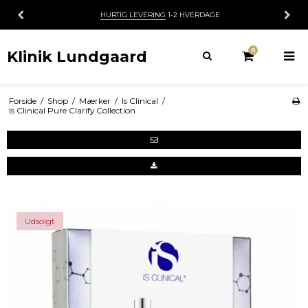
HURTIG LEVERING
1-2 HVERDAGE
0
Klinik Lundgaard
Forside
/
Shop
/
Mærker
/
Is Clinical
/
Is Clinical Pure Clarify Collection
Udsolgt