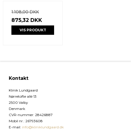
1.108,00 DKK
875,32 DKK
VIS PRODUKT
Kontakt
Klinik Lundgaard
Nørretofte allé 13
2500 Valby
Denmark
CVR-nummer
:
28426887
Mobil nr.
:
26793608
E-mail
:
info@kliniklundgaard.dk