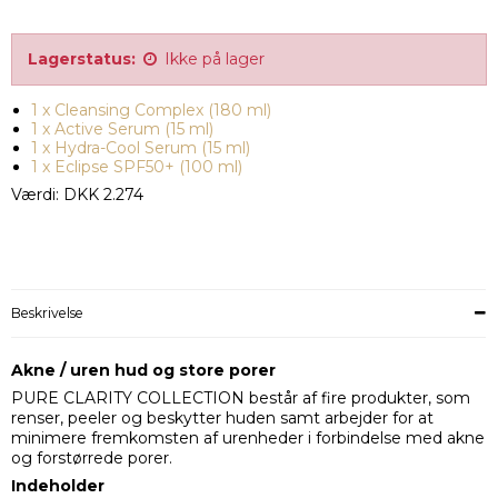
Lagerstatus:
Ikke på lager
1 x Cleansing Complex (180 ml)
1 x Active Serum (15 ml)
1 x Hydra-Cool Serum (15 ml)
1 x Eclipse SPF50+ (100 ml)
Værdi: DKK 2.274
Beskrivelse
Akne / uren hud og store porer
PURE CLARITY COLLECTION består af fire produkter, som
renser, peeler og beskytter huden samt arbejder for at
minimere fremkomsten af urenheder i forbindelse med akne
og forstørrede porer.
Indeholder