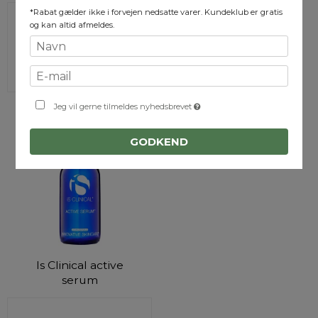
*Rabat gælder ikke i forvejen nedsatte varer. Kundeklub er gratis
og kan altid afmeldes.
919,00 DKK
VIS PRODUKT
Jeg vil gerne tilmeldes nyhedsbrevet
GODKEND
Is Clinical active
serum