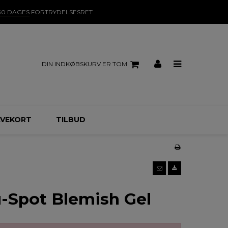
30 DAGES
FORTRYDELSESRET
DIN INDKØBSKURV ER TOM
VEKORT
TILBUD
-Spot Blemish Gel