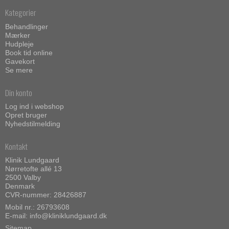
Kategorier
Behandlinger
Mærker
Hudpleje
Book tid online
Gavekort
Se mere
Din konto
Log ind i webshop
Opret bruger
Nyhedstilmelding
Kontakt
Klinik Lundgaard
Nørretofte allé 13
2500 Valby
Denmark
CVR-nummer: 28426887
Mobil nr.:
26793608
E-mail
:
info@kliniklundgaard.dk
Sitemap