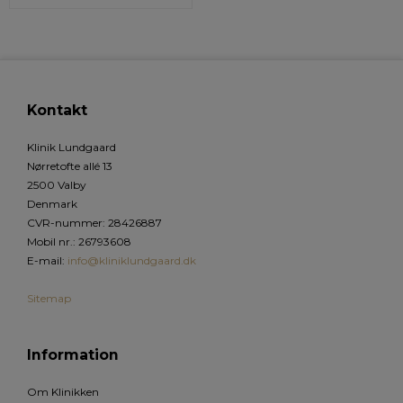
Kontakt
Klinik Lundgaard
Nørretofte allé 13
2500 Valby
Denmark
CVR-nummer
:
28426887
Mobil nr.
:
26793608
E-mail
:
info@kliniklundgaard.dk
Sitemap
Information
Om Klinikken