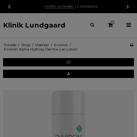
HURTIG LEVERING
1-2 HVERDAGE
0
Klinik Lundgaard
Forside
/
Shop
/
Mærker
/
Environ
/
Environ Alpha Hydroxy Derma-Lac Lotion