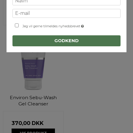
VIS PRODUKT
Jeg vil gerne tilmeldes nyhedsbrevet
GODKEND
Environ Sebu-Wash
Gel Cleanser
370,00 DKK