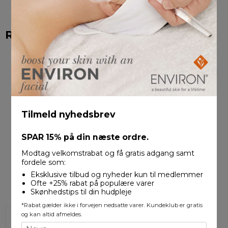
Relaterede produkter
Tilmeld nyhedsbrev
SPAR 15%
på din næste ordre.
Modtag velkomstrabat og få gratis adgang samt
fordele som:
Environ Vita-
Eksklusive tilbud og nyheder kun til medlemmer
Antioxidant AVST
Ofte +25% rabat på populære varer
Skønhedstips til din hudpleje
Moisturiser 5
*Rabat gælder ikke i forvejen nedsatte varer. Kundeklub er gratis
og kan altid afmeldes.
595,00 DKK