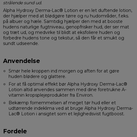
strålende sund ud.
Alpha Hydroxy Derma-Lac® Lotion er en let duftende lotion,
der hjælper med at blødgøre tørre og ru hudområder, f.eks.
på albuer og hæle. Samtidig hjælper den med at booste
hudens naturlige fugtniveau, genopfrisker hud, der ser mat
og træt ud, og medvirke til blidt at eksfoliere huden og
forbedre hudens tone og tekstur, så den får et smukt og
sundt udseende.
Anvendelse
Smør hele kroppen ind morgen og aften for at gøre
huden blødere og glattere.
For at få optimal effekt bør Alpha Hydroxy Derma-Lac®
Lotion altid anvendes sammen med dine foretrukne A-
vitamin kropsplejeprodukter fra Environ.
Bekæmp fornemmelsen af meget tør hud eller et
udtørrende indeklima ved at bruge Alpha Hydroxy Derma-
Lac® Lotion i ansigtet som et lejlighedsvist fugtboost.
Fordele