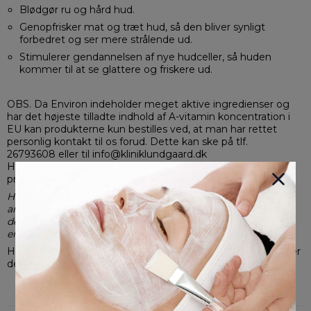
Blødgør ru og hård hud.
Genopfrisker mat og træt hud, så den bliver synligt
forbedret og ser mere strålende ud.
Stimulerer gendannelsen af nye hudceller, så huden
kommer til at se glattere og friskere ud.
OBS. Da Environ indeholder meget aktive ingredienser og
har det højeste tilladte indhold af A-vitamin koncentration i
EU kan produkterne kun bestilles ved, at man har rettet
personlig kontakt til os forud. Dette kan ske på tlf.
26793608 eller til info@kliniklundgaard.dk
Herved sikres, at du bliver vejledt korrekt i brugen af
produkterne.
Hvis du ikke ønsker at modtage vejledning i korrekt
anvendelse af produktet, har du mulighed for at fravælge
dette når du gennemfører dit køb, ved blot at skrive dette i
emne feltet ved bestilling online.
Har du været til behandling i klinikken og er blevet vejledt, er
dette ikke nødvendigt.