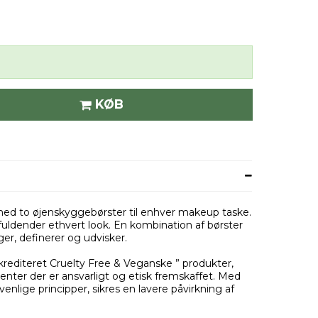
KØB
 med to øjenskyggebørster til enhver makeup taske.
uldender ethvert look. En kombination af børster
gger, definerer og udvisker.
krediteret Cruelty Free & Veganske ” produkter,
er der er ansvarligt og etisk fremskaffet. Med
venlige principper, sikres en lavere påvirkning af