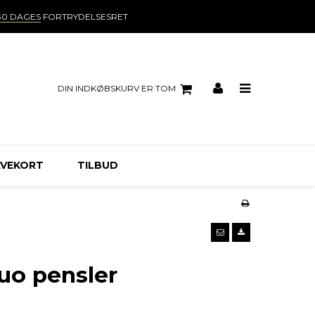
30 DAGES
FORTRYDELSESRET
DIN INDKØBSKURV ER TOM
VEKORT
TILBUD
uo pensler