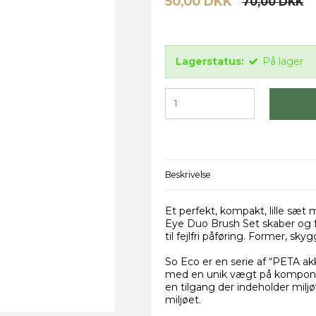
50,00 DKK
70,00 DKK
Lagerstatus:
På lager
Beskrivelse
Et perfekt, kompakt, lille sæt
Eye Duo Brush Set skaber og f
til fejlfri påføring. Former, sky
So Eco er en serie af “PETA ak
med en unik vægt på komponent
en tilgang der indeholder miljø
miljøet.