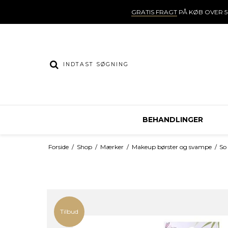
GRATIS FRAGT
PÅ KØB OVER 5
BEHANDLINGER
Forside
/
Shop
/
Mærker
/
Makeup børster og svampe
/
So
Tilbud