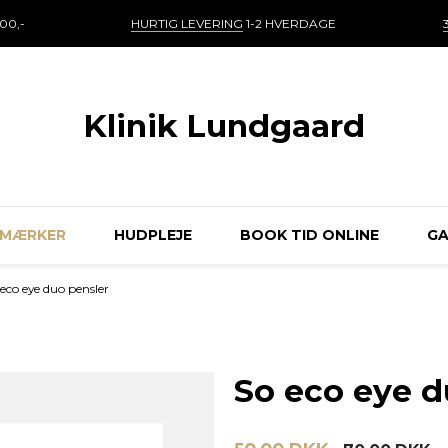
00,-
HURTIG LEVERING
1-2 HVERDAGE
Klinik Lundgaard
MÆRKER
HUDPLEJE
BOOK TID ONLINE
GA
 eco eye duo pensler
So eco eye d